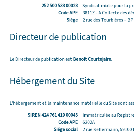
252 500 533 00028
Syndicat mixte pour la pr
Code APE
3811Z - A Collecte des d
Siége
2 rue des Tourbières – 
Directeur de publication
Le Directeur de publication est
Benoit Courtejaire
.
Hébergement du Site
L'hébergement et la maintenance matérielle du Site sont assur
SIREN 424 761 419 00045
immatriculée au Registre
Code APE
6202A
Siége social
2 rue Kellermann, 59100 