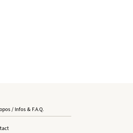
opos / Infos & F.A.Q.
tact