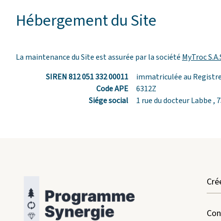
Hébergement du Site
La maintenance du Site est assurée par la société
MyTroc S.A.
SIREN 812 051 332 00011
immatriculée au Registre
Code APE
6312Z
Siége social
1 rue du docteur Labbe , 
Cré
Con